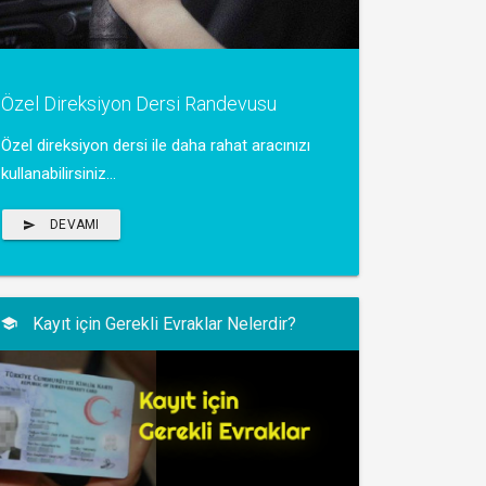
Özel Direksiyon Dersi Randevusu
Özel direksiyon dersi ile daha rahat aracınızı
kullanabilirsiniz...
DEVAMI
Kayıt için Gerekli Evraklar Nelerdir?